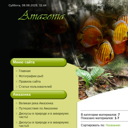
Суббота, 08.08.2026, 11:44
Меню сайта
Главная
Фотографии рыб
Правила сайта
Статьи пользователей
Амазонка
Великая река Амазонка
Путешествие по Амазонке
Дискусы в природе и в аквариуме.
В категории материалов
:
7
частьI
Показано материалов
:
1-7
Дискусы в природе и в аквариуме.
Сортировать по
:
Названию
частьII