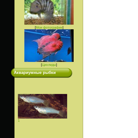
[
Мои фотографии
]
[
Цихлиды
]
Аквариумные рыбки
1