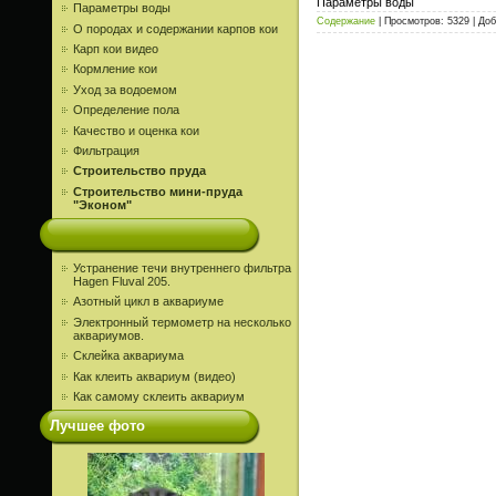
Параметры воды
Параметры воды
Содержание
| Просмотров: 5329 | До
О породах и содержании карпов кои
Карп кои видео
Кормление кои
Уход за водоемом
Определение пола
Качество и оценка кои
Фильтрация
Строительство пруда
Строительство мини-пруда
"Эконом"
Устранение течи внутреннего фильтра
Hagen Fluval 205.
Азотный цикл в аквариуме
Электронный термометр на несколько
аквариумов.
Склейка аквариума
Как клеить аквариум (видео)
Как самому склеить аквариум
Лучшее фото