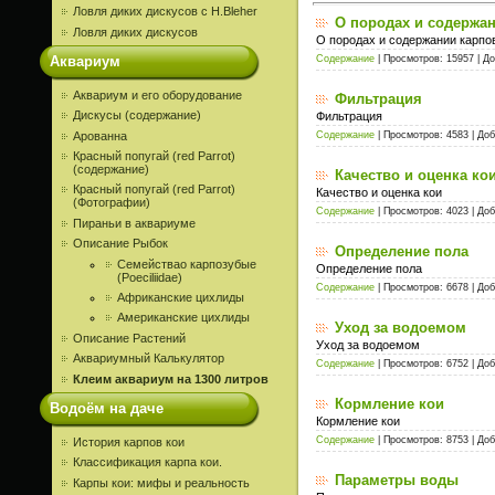
Ловля диких дискусов c H.Bleher
О породах и содержан
Ловля диких дискусов
О породах и содержании карпо
Аквариум
Содержание
| Просмотров: 15957 | Д
Аквариум и его оборудование
Фильтрация
Дискусы (содержание)
Фильтрация
Арованна
Содержание
| Просмотров: 4583 | До
Красный попугай (red Parrot)
(содержание)
Качество и оценка ко
Красный попугай (red Parrot)
Качество и оценка кои
(Фотографии)
Содержание
| Просмотров: 4023 | До
Пираньи в аквариуме
Описание Рыбок
Определение пола
Семействао карпозубые
Определение пола
(Poeciliidae)
Содержание
| Просмотров: 6678 | До
Африканские цихлиды
Американские цихлиды
Уход за водоемом
Описание Растений
Уход за водоемом
Аквариумный Калькулятор
Содержание
| Просмотров: 6752 | До
Клеим аквариум на 1300 литров
Кормление кои
Водоём на даче
Кормление кои
Содержание
| Просмотров: 8753 | До
История карпов кои
Классификация карпа кои.
Параметры воды
Карпы кои: мифы и реальность