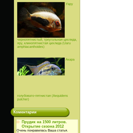
Уару
чернопятнистый, треугольная цихлида,
яру, клинопятнистая цихлида (Uaru
amphiacanthoides)
Акара
голубовато-пятнистая (Aequidens
pulcher)
Коментарии
Прудик на 1500 литров.
Открытие сезона 2012
Очень понравилась Ваша статья.