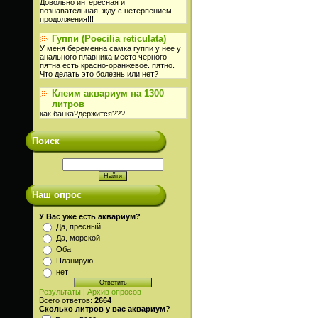
Довольно интересная и
познавательная, жду с нетерпением
продолжения!!!
Гуппи (Poecilia reticulata)
У меня беременна самка гуппи у нее у
анального плавника место черного
пятна есть красно-оранжевое. пятно.
Что делать это болезнь или нет?
Клеим аквариум на 1300
литров
как банка?держится???
Поиск
Наш опрос
У Вас уже есть аквариум?
Да, пресный
Да, морской
Оба
Планирую
нет
Результаты
|
Архив опросов
Всего ответов:
2664
Сколько литров у вас аквариум?