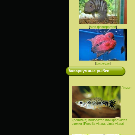
[
Мои фотографии
]
[
Цихлиды
]
Аквариумные рыбки
Лимия
(пецилия) полосатая или крапчатая
лимия (Poecilia vittata, Limia vitata)