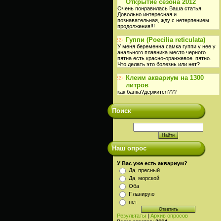
Открытие сезона 2012
Очень понравилась Ваша статья.
Довольно интересная и
познавательная, жду с нетерпением
продолжения!!!
Гуппи (Poecilia reticulata)
У меня беременна самка гуппи у нее у
анального плавника место черного
пятна есть красно-оранжевое. пятно.
Что делать это болезнь или нет?
Клеим аквариум на 1300
литров
как банка?держится???
Поиск
Наш опрос
У Вас уже есть аквариум?
Да, пресный
Да, морской
Оба
Планирую
нет
Результаты
|
Архив опросов