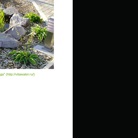
" (http://vitawater.ru/)