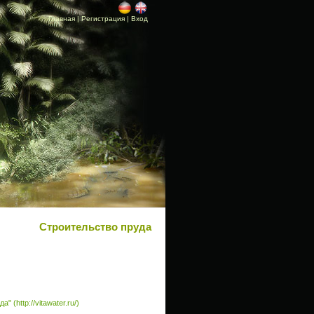
Главная
|
Регистрация
|
Вход
Строительство пруда
" (http://vitawater.ru/)