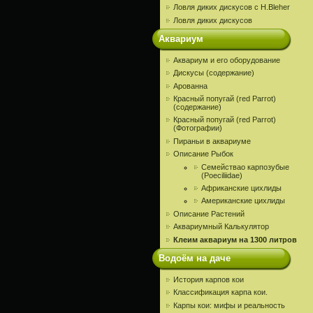
Ловля диких дискусов c H.Bleher
Ловля диких дискусов
Аквариум
Аквариум и его оборудование
Дискусы (содержание)
Арованна
Красный попугай (red Parrot)
(содержание)
Красный попугай (red Parrot)
(Фотографии)
Пираньи в аквариуме
Описание Рыбок
Семействао карпозубые
(Poeciliidae)
Африканские цихлиды
Американские цихлиды
Описание Растений
Аквариумный Калькулятор
Клеим аквариум на 1300 литров
Водоём на даче
История карпов кои
Классификация карпа кои.
Карпы кои: мифы и реальность