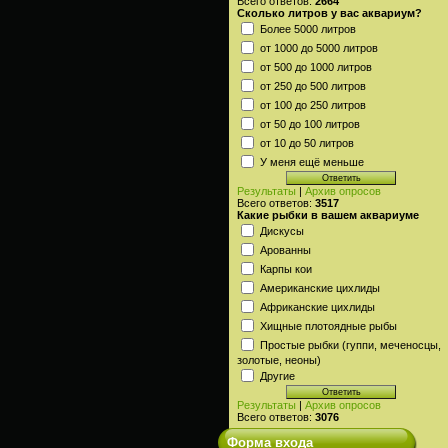
Всего ответов:
2664
Сколько литров у вас аквариум?
Более 5000 литров
от 1000 до 5000 литров
от 500 до 1000 литров
от 250 до 500 литров
от 100 до 250 литров
от 50 до 100 литров
от 10 до 50 литров
У меня ещё меньше
Результаты
|
Архив опросов
Всего ответов:
3517
Какие рыбки в вашем аквариуме
Дискусы
Арованны
Карпы кои
Американские цихлиды
Африканские цихлиды
Хищные плотоядные рыбы
Простые рыбки (гуппи, меченосцы,
золотые, неоны)
Другие
Результаты
|
Архив опросов
Всего ответов:
3076
Форма входа