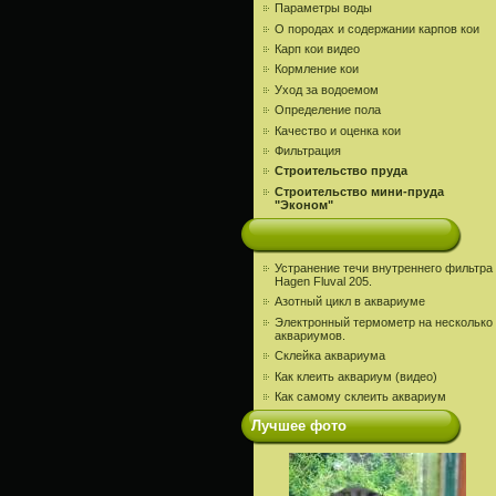
Параметры воды
О породах и содержании карпов кои
Карп кои видео
Кормление кои
Уход за водоемом
Определение пола
Качество и оценка кои
Фильтрация
Строительство пруда
Строительство мини-пруда
"Эконом"
Устранение течи внутреннего фильтра
Hagen Fluval 205.
Азотный цикл в аквариуме
Электронный термометр на несколько
аквариумов.
Склейка аквариума
Как клеить аквариум (видео)
Как самому склеить аквариум
Лучшее фото