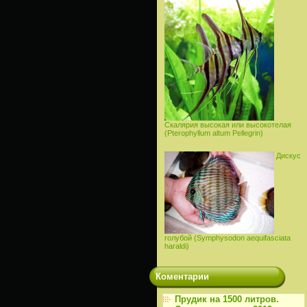
Скалярия высокая или высокотелая
(Pterophyllum altum Pellegrin)
Дискус
голубой (Symphysodon aequifasciata
haraldi)
Коментарии
Прудик на 1500 литров.