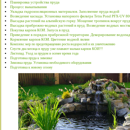
Планировка устройства пруда
Процесс выкапывания
Укладка гидроизоляционных материалов. Заполнение пруда водой
Возведение каскада. Установка напорного фильтра Tetra Pond PFX-UV 8
Высадка растений на альпийскую горку. Мощение тропинок вокруг пру
Высадка прибрежно-водных растений в пруд. Возведение водных мостк
Покупка карпов КОИ. Запуск в пруд
Приведение в порядок прибрежной территории. Декорирование водопа
Кормление карпов КОИ. Цветение водной лилии
Комплекс мер по предотвращению роста водорослей и их уничтожению
Спустя два месяца в пруду уже плавают мальки карпов КОИ!!!
Листопад. Уход за прудом в осенее время года
Подготовка пруда к зимовке
Зимовка пруда. Установка необходимого оборудования
Подготовка к новому сезону