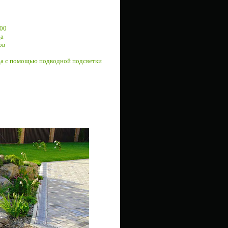
000
да
ов
да с помощью подводной подсветки