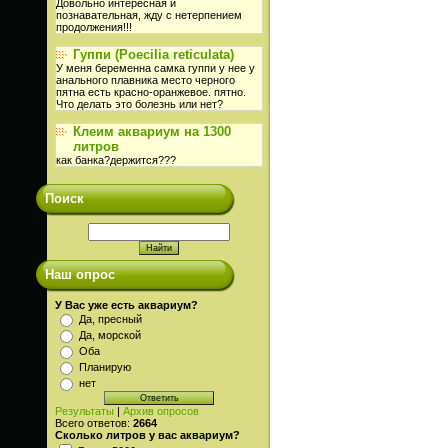
Довольно интересная и
познавательная, жду с нетерпением
продолжения!!!
Гуппи (Poecilia reticulata)
У меня беременна самка гуппи у нее у
анального плавника место черного
пятна есть красно-оранжевое. пятно.
Что делать это болезнь или нет?
Клеим аквариум на 1300
литров
как банка?держится???
Поиск
Наш опрос
У Вас уже есть аквариум?
Да, пресный
Да, морской
Оба
Планирую
нет
Результаты
|
Архив опросов
Всего ответов:
2664
Сколько литров у вас аквариум?