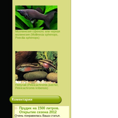
Моллинезия сфенопс или черная
молинезия (Mollinesia sphenops,
Poecilia sphenops)
Попугай (Pelvicachromis pulcher,
Pelvicachromis kribensis)
Коментарии
Прудик на 1500 литров.
Открытие сезона 2012
Очень понравилась Ваша статья.