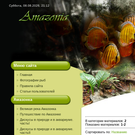
Суббота, 08.08.2026, 21:12
Меню сайта
Главная
Фотографии рыб
Правила сайта
Статьи пользователей
Амазонка
Великая река Амазонка
Путешествие по Амазонке
Дискусы в природе и в аквариуме.
В категории материалов
:
2
частьI
Показано материалов
:
1-2
Дискусы в природе и в аквариуме.
Сортировать по
:
Названию
частьII