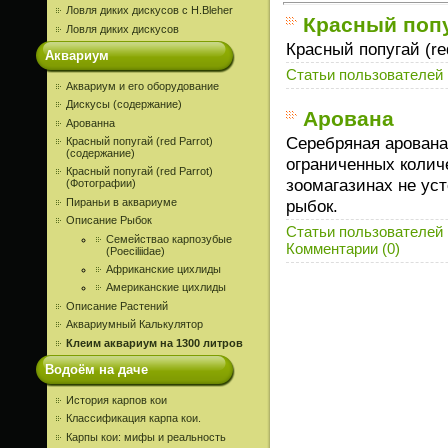
Ловля диких дискусов c H.Bleher
Красный попуг
Ловля диких дискусов
Красный попугай (red
Аквариум
Статьи пользователей
Аквариум и его оборудование
Дискусы (содержание)
Арована
Арованна
Серебряная арована
Красный попугай (red Parrot)
(содержание)
ограниченных колич
Красный попугай (red Parrot)
зоомагазинах не ус
(Фотографии)
Пираньи в аквариуме
рыбок.
Описание Рыбок
Статьи пользователей
Семействао карпозубые
Комментарии (0)
(Poeciliidae)
Африканские цихлиды
Американские цихлиды
Описание Растений
Аквариумный Калькулятор
Клеим аквариум на 1300 литров
Водоём на даче
История карпов кои
Классификация карпа кои.
Карпы кои: мифы и реальность