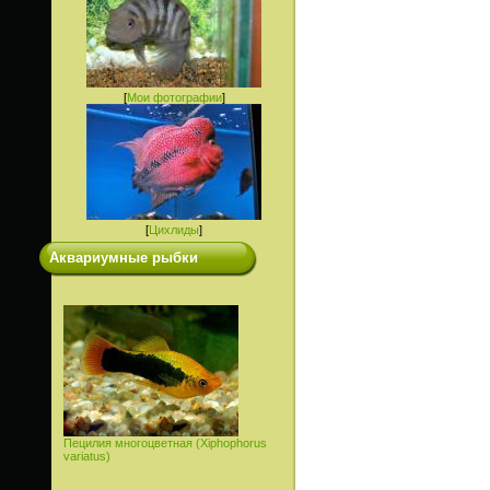
[
Мои фотографии
]
[
Цихлиды
]
Аквариумные рыбки
Пецилия многоцветная (Xiphophorus
variatus)