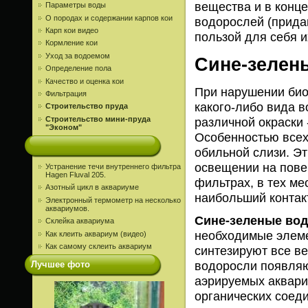
вещества и в конц
Параметры воды
О породах и содержании карпов кои
водорослей (прида
Карп кои видео
пользой для себя и
Кормление кои
Уход за водоемом
Сине-зелен
Определение пола
Качество и оценка кои
При нарушении био
Фильтрация
какого-либо вида 
Строительство пруда
Строительство мини-пруда
различной окраски 
"Эконом"
Особенностью все
обильной слизи. Э
освещении на пов
Устранение течи внутреннего фильтра
Hagen Fluval 205.
фильтрах, в тех ме
Азотный цикл в аквариуме
наибольший контакт
Электронный термометр на несколько
аквариумов.
Сине-зеленые во
Склейка аквариума
необходимые элемен
Как клеить аквариум (видео)
Как самому склеить аквариум
синтезируют все в
водоросли появляю
Лучшее фото
аэрируемых аквари
органических соед