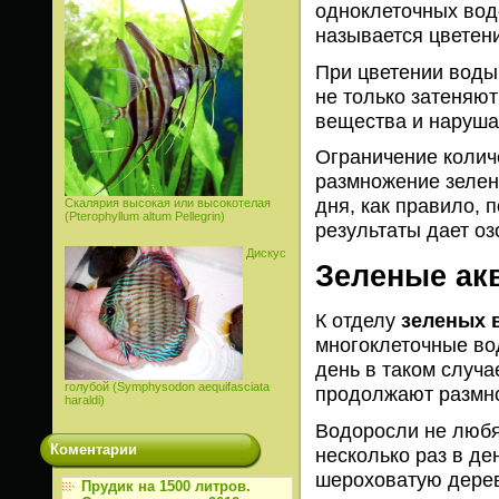
одноклеточных вод
называется цветен
При цветении воды
не только затеняю
вещества и наруша
Ограничение колич
размножение зелен
дня, как правило, 
Скалярия высокая или высокотелая
(Pterophyllum altum Pellegrin)
результаты дает о
Дискус
Зеленые ак
К отделу
зеленых 
многоклеточные во
день в таком случа
голубой (Symphysodon aequifasciata
продолжают размно
haraldi)
Водоросли не любят
Коментарии
несколько раз в де
шероховатую дерев
Прудик на 1500 литров.