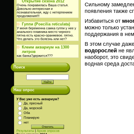
Открытие сезона 2012
Сильному замедле
Очень понравилась Ваша статья.
Довольно интересная и
появления также с
познавательная, жду с нетерпением
продолжения!!!
Избавиться от
мно
Гуппи (Poecilia reticulata)
можно только уста
У меня беременна самка гуппи у нее у
анального плавника место черного
поддержания в нем
пятна есть красно-оранжевое. пятно.
Что делать это болезнь или нет?
В этом случае даж
Клеим аквариум на 1300
водорослей
не явл
литров
наоборот, это свид
как банка?держится???
водная среда доста
Поиск
Наш опрос
У Вас уже есть аквариум?
Да, пресный
Да, морской
Оба
Планирую
нет
Результаты
|
Архив опросов