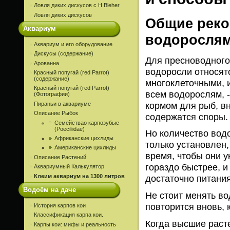
Ловля диких дискусов c H.Bleher
Ловля диких дискусов
Общие реко
Аквариум
водоросля
Аквариум и его оборудование
Дискусы (содержание)
Для пресноводног
Арованна
водоросли относят
Красный попугай (red Parrot)
(содержание)
многоклеточными, 
Красный попугай (red Parrot)
всем водорослям, 
(Фотографии)
кормом для рыб, в
Пираньи в аквариуме
Описание Рыбок
содержатся споры.
Семействао карпозубые
(Poeciliidae)
Но количество вод
Африканские цихлиды
только установлен,
Американские цихлиды
время, чтобы они 
Описание Растений
гораздо быстрее, и
Аквариумный Калькулятор
Клеим аквариум на 1300 литров
достаточно питания
Водоём на даче
Не стоит менять во
повторится вновь, 
История карпов кои
Классификация карпа кои.
Когда высшие расте
Карпы кои: мифы и реальность