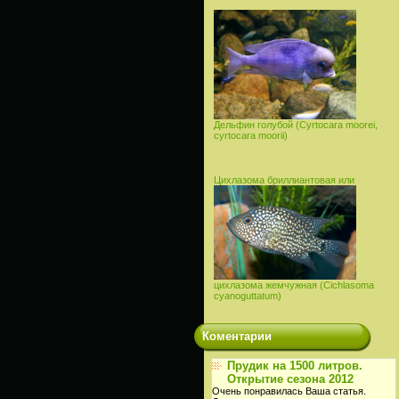
Дельфин голубой (Cyrtocara moorei,
cyrtocara moorii)
Цихлазома брилли
антовая или
цихлазома жемчужная (Cichlasoma
cyanoguttatum)
Коментарии
Прудик на 1500 литров.
Открытие сезона 2012
Очень понравилась Ваша статья.