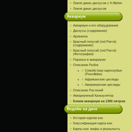
Ловля диких дискусов c H.Bleher
Ловля диких дискусов
Аквариум
Аквариум и его оборудование
Дискусы (содержание)
Арованна
Красный попугай (red Parrot)
(содержание)
Красный попугай (red Parrot)
(Фотографии)
Пираньи в аквариуме
Описание Рыбок
Семействао карпозубые
(Poeciliidae)
Африканские цихлиды
Американские цихлиды
Описание Растений
Аквариумный Калькулятор
Клеим аквариум на 1300 литров
Водоём на даче
История карпов кои
Классификация карпа кои.
Карпы кои: мифы и реальность