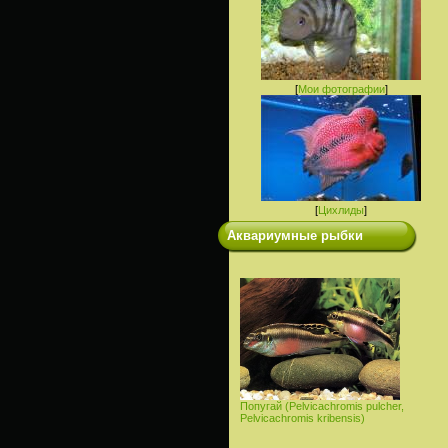
[
Мои фотографии
]
[
Цихлиды
]
Аквариумные рыбки
Попугай (Pelvicachromis pulcher,
Pelvicachromis kribensis)