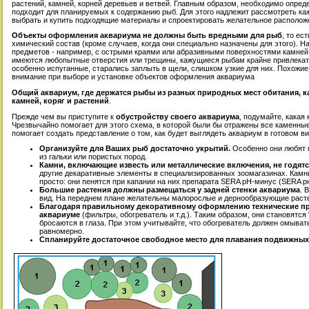
растений, камней, корней деревьев и ветвей. Главным образом, необходимо опред
подходит для планируемых к содержанию рыб. Для этого надлежит рассмотреть ка
выбрать и купить подходящие материалы и спроектировать желательное располо
Объекты оформления аквариума не должны быть вредными для рыб
, то ес
химический состав (кроме случаев, когда они специально назначены для этого). 
предметов - например, с острыми краями или абразивными поверхностями камней
имеются любопытные отверстия или трещины, кажущиеся рыбам крайне привлекат
особенно испуганные, старались заплыть в щели, слишком узкие для них. Похожие
внимание при выборе и установке объектов оформления аквариума
Общий аквариум, где держатся рыбы из разных природных мест обитания, к
камней, коряг и растений
.
Прежде чем вы приступите к
обустройству своего аквариума
, подумайте, какая
Чрезвычайно помогает для этого схема, в которой были бы отражены все каменные
помогает создать представление о том, как будет выглядеть аквариум в готовом ви
Организуйте для Ваших рыб достаточно укрытий.
Особенно они любят 
из гальки или пористых пород.
Камни, включающие известь или металлические включения, не годятс
другие декаративные элементы в специализированных зоомагазинах. Камни
просто: они пенятся при капании на них препарата SERA pH-минус (SERA рн
Большие растения должны размещаться у задней стенки аквариума
. 
вид. На переднем плане желательны малорослые и дернообразующие раст
Благодаря правильному декоративному оформлению технические п
аквариуме
(фильтры, обогреватель и т.д.). Таким образом, они становятся
бросаются в глаза. При этом учитывайте, что обогреватель должен омыват
равномерно.
Спланируйте достаточное свободное место для плавания подвижны