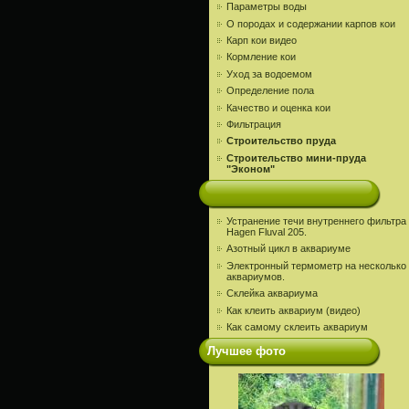
Параметры воды
О породах и содержании карпов кои
Карп кои видео
Кормление кои
Уход за водоемом
Определение пола
Качество и оценка кои
Фильтрация
Строительство пруда
Строительство мини-пруда
"Эконом"
Устранение течи внутреннего фильтра
Hagen Fluval 205.
Азотный цикл в аквариуме
Электронный термометр на несколько
аквариумов.
Склейка аквариума
Как клеить аквариум (видео)
Как самому склеить аквариум
Лучшее фото