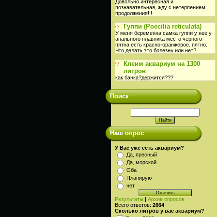
Довольно интересная и
познавательная, жду с нетерпением
продолжения!!!
Гуппи (Poecilia reticulata)
У меня беременна самка гуппи у нее у
анального плавника место черного
пятна есть красно-оранжевое. пятно.
Что делать это болезнь или нет?
Клеим аквариум на 1300
литров
как банка?держится???
Поиск
Наш опрос
У Вас уже есть аквариум?
Да, пресный
Да, морской
Оба
Планирую
нет
Результаты
|
Архив опросов
Всего ответов:
2664
Сколько литров у вас аквариум?