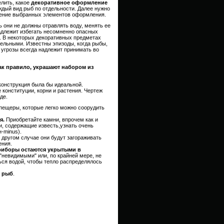
елить, какое
декоративное оформление
ждый вид рыб по отдельности. Далее нужно
жение выбранных элементов оформления.
ть они не должны отравлять воду, менять ее
Надлежит избегать несомненно опасных
. В некоторых декоративных предметах
ельными. Известны эпизоды, когда рыбы,
 угрозы всегда надлежит принимать во
ак правило, украшают набором из
 конструкция была бы идеальной.
 конституции, корни и растения. Чертеж
де.
пещеры, которые легко можно соорудить
я.
Приобретайте камни, впрочем как и
, содержащие известь,узнать очень
-minus).
В другом случае они будут загораживать
ения.
риборы остаются укрытыми в
 "невидимыми" или, по крайней мере, не
ься водой, чтобы тепло распределялось
х рыб
.